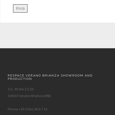
RESPACE VERANO BRIANZA SHOWROOM AND
PRODUCTION
S.S. 36 Km 23.50
20843 Verano Brianza (MB)
Phone +39 0362.803.716