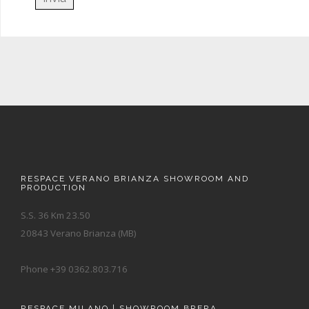
RESPACE VERANO BRIANZA SHOWROOM AND
PRODUCTION
S.S. 36 Km 23.50
20843 Verano Brianza (MB)
Phone +39 0362.803.716
RESPACE MILANO | SHOWROOM BRERA