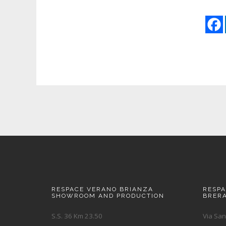
RESPACE VERANO BRIANZA
RESP
SHOWROOM AND PRODUCTION
BRER
S.S. 36 Km 23.50
Via San