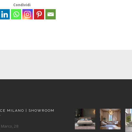
Condividi
ACE MILANO | SHOWROOM
A
 Marco, 28