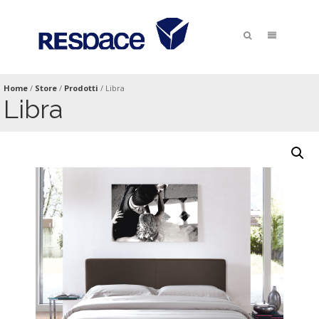
Home
/
Store
/
Prodotti
/
Libra
Libra