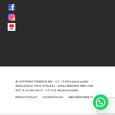
© COPYRIGHT RESPACE SRL - C.F. / P.IVA 04611240963
SEDE LEGALE: VIA S. VITALE 61 - 20831 SEREGNO (MB) | CAP.
SOC. € 10.000,00 I.V. - C.C.I.A.A. B04611240963
PRIVACY POLICY
COOKIE POLICY
R&D DEMOWEB.IT
Scrivici qui