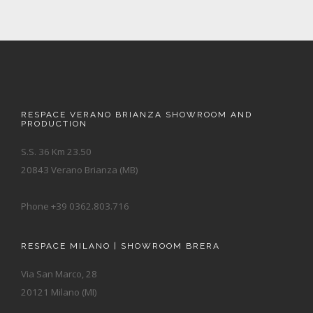
RESPACE VERANO BRIANZA SHOWROOM AND
PRODUCTION
S.S. 36 Km 23.50
20843 Verano Brianza (MB)
Phone +39 0362.803.716
RESPACE MILANO | SHOWROOM BRERA
Via San Marco, 28
20121 Milano (MI)