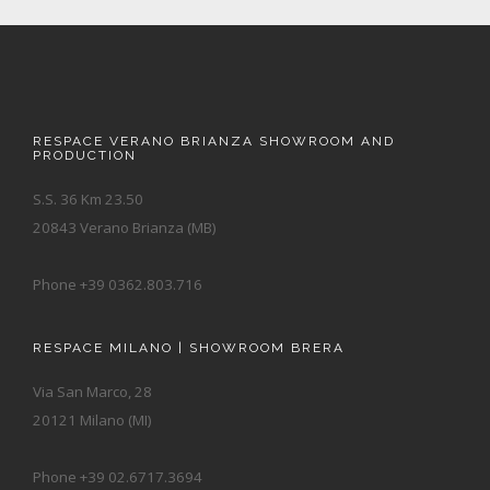
RESPACE VERANO BRIANZA SHOWROOM AND
PRODUCTION
S.S. 36 Km 23.50
20843 Verano Brianza (MB)
Phone +39 0362.803.716
RESPACE MILANO | SHOWROOM BRERA
Via San Marco, 28
20121 Milano (MI)
Phone +39 02.6717.3694