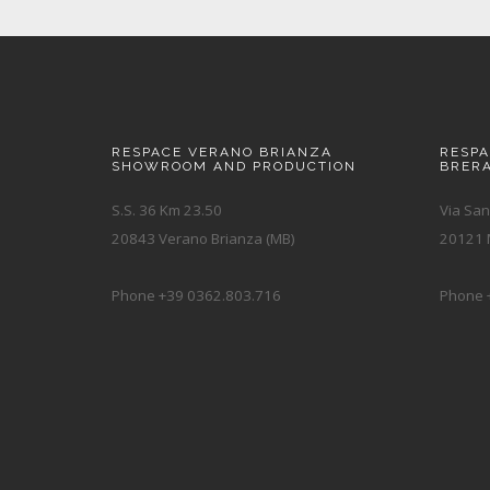
RESPACE VERANO BRIANZA
RESP
SHOWROOM AND PRODUCTION
BRER
S.S. 36 Km 23.50
Via San
20843 Verano Brianza (MB)
20121 M
Phone +39 0362.803.716
Phone 