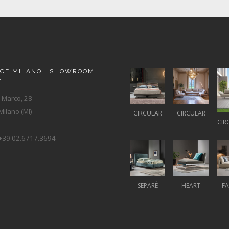
ACE MILANO | SHOWROOM
A
 Marco, 28
ilano (MI)
CIRCULAR
CIRCULAR
CIR
+39 02.6717.3694
SEPARÈ
HEART
F