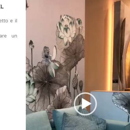
Video
EL
Player
tto e il
sare un