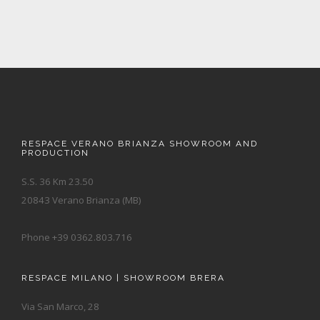
RESPACE VERANO BRIANZA SHOWROOM AND
PRODUCTION
S.S. 36 Km 23.50
20843 Verano Brianza (MB)
Phone +39 0362.803.716
RESPACE MILANO | SHOWROOM BRERA
Via San Marco, 28