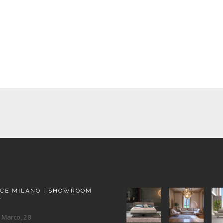
ACE MILANO | SHOWROOM
A
 Marco, 28