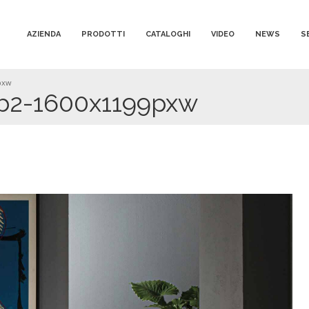
AZIENDA
PRODOTTI
CATALOGHI
VIDEO
NEWS
S
pxw
b2-1600x1199pxw