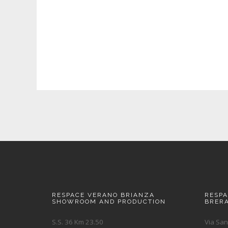
RESPACE VERANO BRIANZA
RESP
SHOWROOM AND PRODUCTION
BRER
S.S. 36 Km 23.50
Via San