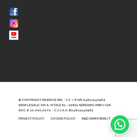
© COPYRIGHT RESPACE SRL - C.F. / P.IVA 04611240963
SEDE LEGALE: VIA S. VITALE 61 - 20831 SEREGNO (MB) | CAP.
SOC. € 10.000,00 I.V. - C.C.I.A.A. B04611240963
PRIVACY POLICY
COOKIE POLICY
R&D DEMOWEB.IT
Scrivici qui