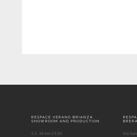
RESPACE VERANO BRIANZA
RESP
SHOWROOM AND PRODUCTION
BRER
S.S. 36 Km 23.50
Via San