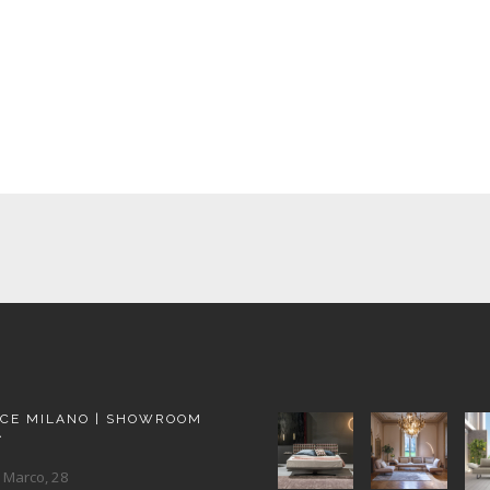
ACE MILANO | SHOWROOM
A
 Marco, 28