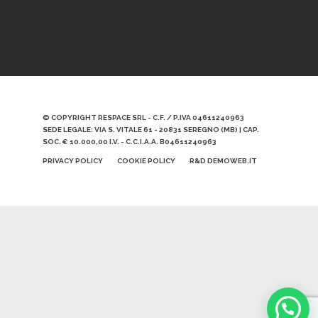
© COPYRIGHT RESPACE SRL - C.F. / P.IVA 04611240963
SEDE LEGALE: VIA S. VITALE 61 - 20831 SEREGNO (MB) | CAP.
SOC. € 10.000,00 I.V. - C.C.I.A.A. B04611240963
PRIVACY POLICY
COOKIE POLICY
R&D DEMOWEB.IT
Scrivici qui