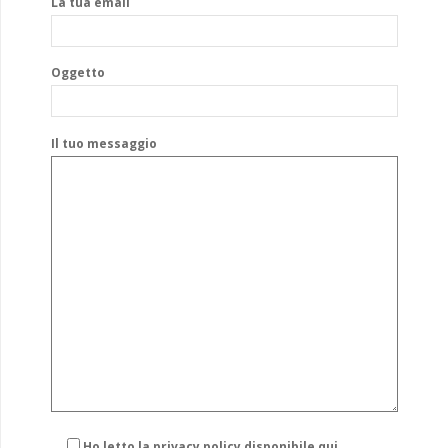
La tua email
Oggetto
Il tuo messaggio
Ho letto la privacy policy
disponibile qui