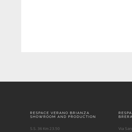
RESPACE VERANO BRIANZA
RESP
SHOWROOM AND PRODUCTION
BRER
S.S. 36 Km 23.50
Via San