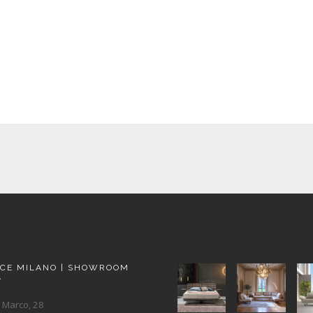
ACE MILANO | SHOWROOM
A
 Marco, 28