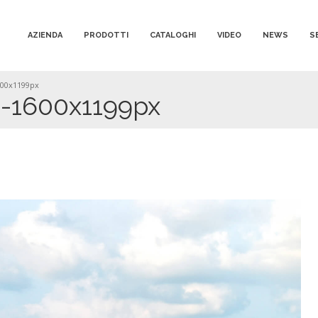
AZIENDA
PRODOTTI
CATALOGHI
VIDEO
NEWS
S
00x1199px
-1600x1199px